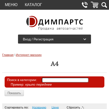
МЕНЮ
КАТАЛОГ
Вход / Регистрация
Главная
\
Интернет-магазин
A4
Поиск в категории:
Пример:
крыло переднее
Поиск в категории:
Показать
Сортировать по:
Названию
Цене
Сбросить