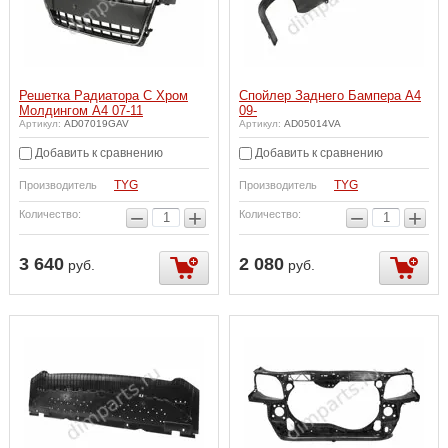
Решетка Радиатора С Хром
Спойлер Заднего Бампера A4
Молдингом A4 07-11
09-
Артикул:
AD07019GAV
Артикул:
AD05014VA
Добавить к сравнению
Добавить к сравнению
TYG
TYG
Производитель
Производитель
−
+
−
+
Количество:
Количество:
3 640
2 080
руб.
руб.