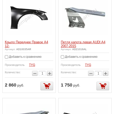
Крыло Переднее Правое A4
Петля капота левая AUDI A4
12-
2007-2015
Артикул:
AD10035AR
Артикул:
AD21016AL
Добавить к сравнению
Добавить к сравнению
TYG
TYG
Производитель
Производитель
−
+
−
+
Количество:
Количество:
2 860
1 750
руб.
руб.