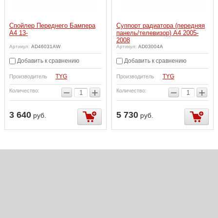
Спойлер Переднего Бампера
Суппорт радиатора (передняя
A4 13-
панель/телевизор) A4 2005-
2008
Артикул:
AD46031AW
Артикул:
AD03004A
Добавить к сравнению
Добавить к сравнению
TYG
TYG
Производитель
Производитель
−
+
−
+
Количество:
Количество:
3 640
5 730
руб.
руб.