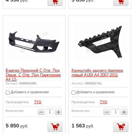
руб.
руб.
Бампер Передний С Отв. Под
Кронштейн заднего бампера
Омыв. С Отв. Под Парктроник
левый AUDI A4 2007-2011
A4 12-
Артикул:
AD04041BA
Артикул:
AD43017AL
Добавить к сравнению
Добавить к сравнению
TYG
TYG
Производитель
Производитель
−
+
−
+
Количество:
Количество:
5 850
1 563
руб.
руб.