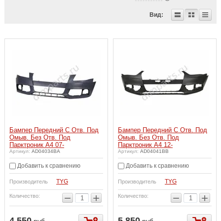
Вид:
Бампер Передний С Отв. Под
Бампер Передний С Отв. Под
Омыв. Без Отв. Под
Омыв. Без Отв. Под
Парктроник A4 07-
Парктроник A4 12-
Артикул:
AD04034BA
Артикул:
AD04041BB
Добавить к сравнению
Добавить к сравнению
TYG
TYG
Производитель
Производитель
−
+
−
+
Количество:
Количество:
4 550
5 850