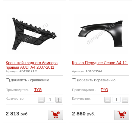
Кронштейн заднего бампера
Крыло Переднее Левое A4 12-
правый AUDI A4 2007-2011
Артикул:
AD43017AR
Артикул:
AD10035AL
Добавить к сравнению
Добавить к сравнению
TYG
TYG
Производитель
Производитель
−
+
−
+
Количество:
Количество:
2 813
2 860
руб.
руб.