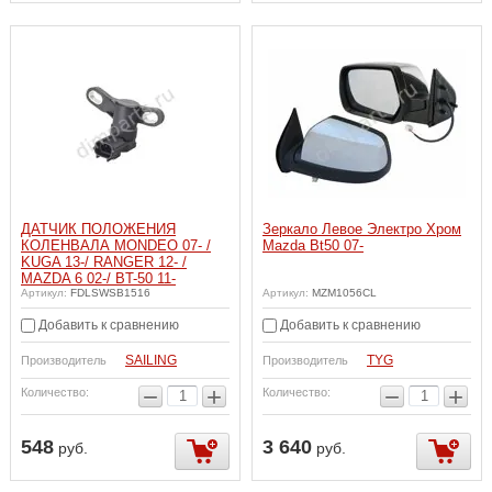
ДАТЧИК ПОЛОЖЕНИЯ
Зеркало Левое Электро Хром
КОЛЕНВАЛА MONDEO 07- /
Mazda Bt50 07-
KUGA 13-/ RANGER 12- /
MAZDA 6 02-/ BT-50 11-
Артикул:
FDLSWSB1516
Артикул:
MZM1056CL
Добавить к сравнению
Добавить к сравнению
SAILING
TYG
Производитель
Производитель
−
+
−
+
Количество:
Количество:
548
3 640
руб.
руб.