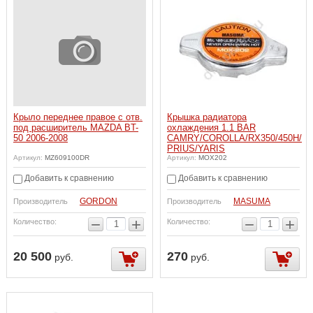
Крыло переднее правое с отв.
Крышка радиатора
под расширитель MAZDA BT-
охлаждения 1.1 BAR
50 2006-2008
CAMRY/COROLLA/RX350/450H/
PRIUS/YARIS
Артикул:
MZ609100DR
Артикул:
MOX202
Добавить к сравнению
Добавить к сравнению
GORDON
MASUMA
Производитель
Производитель
−
+
−
+
Количество:
Количество:
20 500
270
руб.
руб.