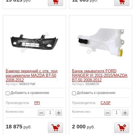
руб.
руб.
Бампер передний с отв. под
Бачок омывателя FORD
расширители MAZDA BT-50
RANGER III 2011-2015/MAZDA
2008-2012
BT-50 2008-2012
Артикул:
MZB037NB
Артикул:
D2AB070
Добавить к сравнению
Добавить к сравнению
FPI
CASP
Производитель
Производитель
−
+
−
+
Количество:
Количество:
18 875
2 000
руб.
руб.