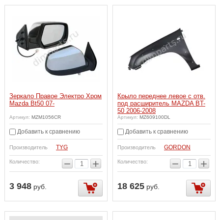
Зеркало Правое Электро Хром
Крыло переднее левое с отв.
Mazda Bt50 07-
под расширитель MAZDA BT-
50 2006-2008
Артикул:
MZM1056CR
Артикул:
MZ609100DL
Добавить к сравнению
Добавить к сравнению
TYG
GORDON
Производитель
Производитель
−
+
−
+
Количество:
Количество:
3 948
18 625
руб.
руб.