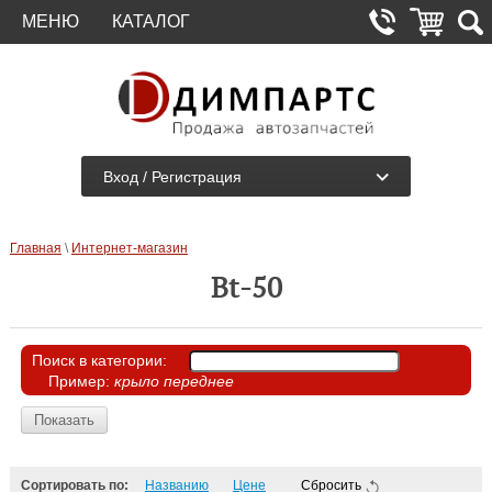
МЕНЮ
КАТАЛОГ
Вход / Регистрация
Главная
\
Интернет-магазин
Bt-50
Поиск в категории:
Пример:
крыло переднее
Поиск в категории:
Показать
Сортировать по:
Названию
Цене
Сбросить