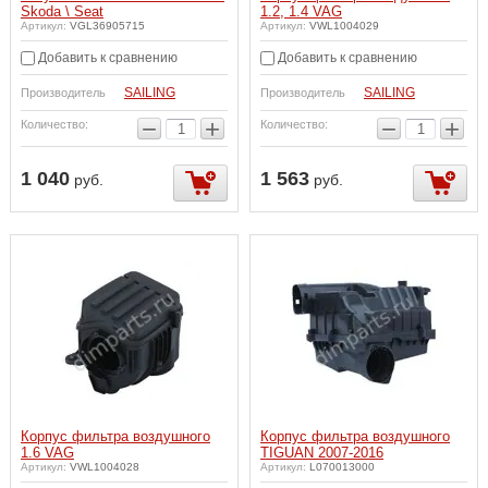
Skoda \ Seat
1.2, 1.4 VAG
Артикул:
VGL36905715
Артикул:
VWL1004029
Добавить к сравнению
Добавить к сравнению
SAILING
SAILING
Производитель
Производитель
−
+
−
+
Количество:
Количество:
1 040
1 563
руб.
руб.
Корпус фильтра воздушного
Корпус фильтра воздушного
1.6 VAG
TIGUAN 2007-2016
Артикул:
VWL1004028
Артикул:
L070013000