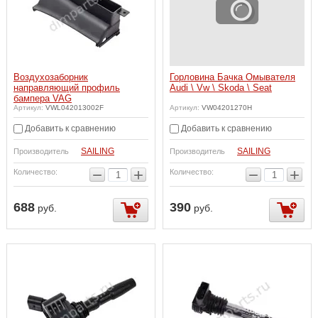
Воздухозаборник
Горловина Бачка Омывателя
направляющий профиль
Audi \ Vw \ Skoda \ Seat
бампера VAG
Артикул:
VWL042013002F
Артикул:
VW04201270H
Добавить к сравнению
Добавить к сравнению
SAILING
SAILING
Производитель
Производитель
−
+
−
+
Количество:
Количество:
688
390
руб.
руб.