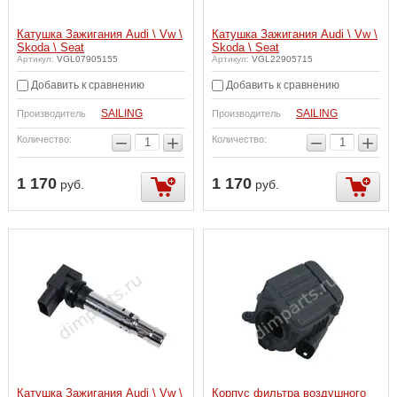
Катушка Зажигания Audi \ Vw \
Катушка Зажигания Audi \ Vw \
Skoda \ Seat
Skoda \ Seat
Артикул:
VGL07905155
Артикул:
VGL22905715
Добавить к сравнению
Добавить к сравнению
SAILING
SAILING
Производитель
Производитель
−
+
−
+
Количество:
Количество:
1 170
1 170
руб.
руб.
Катушка Зажигания Audi \ Vw \
Корпус фильтра воздушного