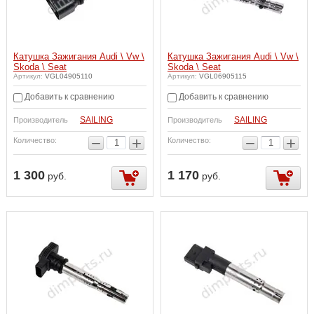
Катушка Зажигания Audi \ Vw \
Катушка Зажигания Audi \ Vw \
Skoda \ Seat
Skoda \ Seat
Артикул:
VGL04905110
Артикул:
VGL06905115
Добавить к сравнению
Добавить к сравнению
SAILING
SAILING
Производитель
Производитель
−
+
−
+
Количество:
Количество:
1 300
1 170
руб.
руб.