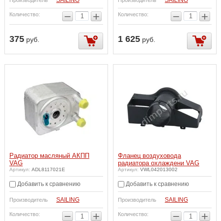
−
+
−
+
Количество:
Количество:
375
1 625
руб.
руб.
Радиатор масляный АКПП
Фланец воздуховода
VAG
радиатора охлаждени VAG
Артикул:
ADL8117021E
Артикул:
VWL042013002
Добавить к сравнению
Добавить к сравнению
SAILING
SAILING
Производитель
Производитель
−
+
−
+
Количество:
Количество: