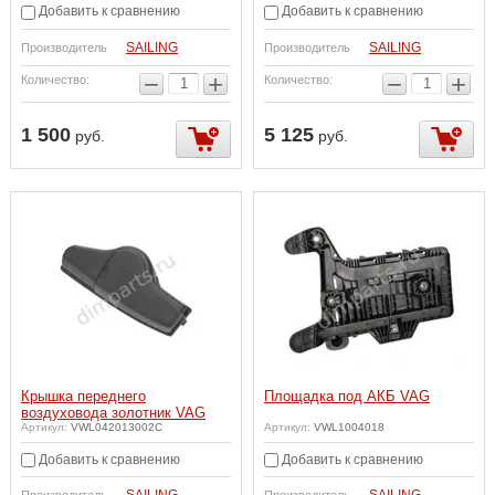
Добавить к сравнению
Добавить к сравнению
SAILING
SAILING
Производитель
Производитель
−
+
−
+
Количество:
Количество:
1 500
5 125
руб.
руб.
Крышка переднего
Площадка под АКБ VAG
воздуховода золотник VAG
Артикул:
VWL042013002C
Артикул:
VWL1004018
Добавить к сравнению
Добавить к сравнению
SAILING
SAILING
Производитель
Производитель