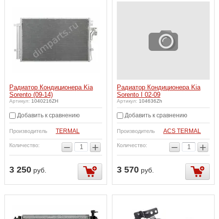
Радиатор Кондиционера Kia
Радиатор Кондиционера Kia
Sorento (09-14)
Sorento I 02-09
Артикул:
1040216ZH
Артикул:
104636Zh
Добавить к сравнению
Добавить к сравнению
TERMAL
ACS TERMAL
Производитель
Производитель
−
+
−
+
Количество:
Количество:
3 250
3 570
руб.
руб.