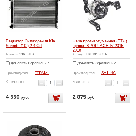
Радиатор Охлаждения Kia
Фара противотуманная (ПТФ)
Sorento (10-) 2.4 Gdi
правая SPORTAGE IV 2015-
2018
Артикул:
336781BA
Артикул:
HKL1016271R
Добавить к сравнению
Добавить к сравнению
TERMAL
SAILING
Производитель
Производитель
−
+
−
+
Количество:
Количество:
4 550
2 875
руб.
руб.