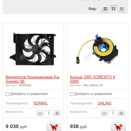
Вид:
Вентилятор Кондиционера Kia
Кольцо SRS SORENTO II
Sorento 09-
2009-
Артикул:
404694D
Артикул:
HKL34902170
Добавить к сравнению
Добавить к сравнению
TERMAL
SAILING
Производитель
Производитель
−
+
−
+
Количество:
Количество:
9 030
938
руб.
руб.