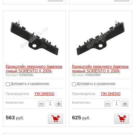
Кронштейн переднего бампера
Кронштейн переднего бампера
левый SORENTO II 2009-
правый SORENTO II 2009-
Артикул:
KI5B20BL
Артикул:
KI5B20BR
Добавить к сравнению
Добавить к сравнению
YIH SHENG
YIH SHENG
Производитель
Производитель
−
+
−
+
Количество:
Количество:
563
625
руб.
руб.