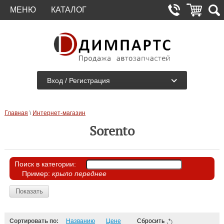
МЕНЮ
КАТАЛОГ
Вход / Регистрация
Главная
\
Интернет-магазин
Sorento
Поиск в категории:
Пример:
крыло переднее
Поиск в категории:
Показать
Сортировать по:
Названию
Цене
Сбросить