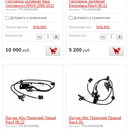
Горловина заливная бака
Горловина Заливная
топливного RAV4 2006-2012
Бензобака Rav4 06-12
Артикул:
TYL20142183
Артикул:
TYL20142160
Добавить к сравнению
Добавить к сравнению
SAILING
SAILING
Производитель
Производитель
−
+
−
+
Количество:
Количество:
10 000
5 200
руб.
руб.
Датчик Abs Передний Левый
Датчик Abs Передний Правый
Rav4 06-12
Rav4 05-
Артикул:
TYL43242050L
Артикул:
TYL54320020R