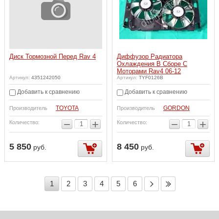
Диск Тормозной Перед Rav 4
Диффузор Радиатора
Охлаждения В Сборе С
Моторами Rav4 06-12
Артикул:
4351242050
Артикул:
TYF0126B
Добавить к сравнению
Добавить к сравнению
TOYOTA
GORDON
Производитель
Производитель
−
+
−
+
Количество:
Количество:
5 850
8 450
руб.
руб.
1
2
3
4
5
6