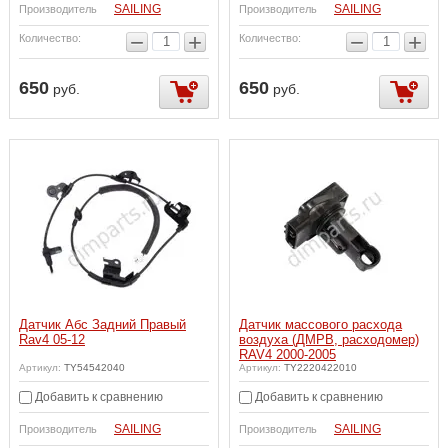
SAILING
SAILING
Производитель
Производитель
−
+
−
+
Количество:
Количество:
650
650
руб.
руб.
Датчик Абс Задний Правый
Датчик массового расхода
Rav4 05-12
воздуха (ДМРВ, расходомер)
RAV4 2000-2005
Артикул:
TY54542040
Артикул:
TY2220422010
Добавить к сравнению
Добавить к сравнению
SAILING
SAILING
Производитель
Производитель