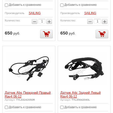
Добавить к сравнению
Добавить к сравнению
SAILING
SAILING
Производитель
Производитель
−
+
−
+
Количество:
Количество:
650
650
руб.
руб.
Датчик Abs Передний Правый
Датчик Абс Задний Левый
Rav4 06-12
Rav4 06-12
Артикул:
TYL43242050R
Артикул:
TYL45642040L
Добавить к сравнению
Добавить к сравнению