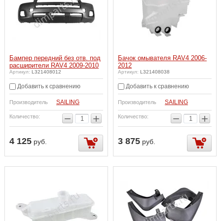
Бампер передний без отв. под
Бачок омывателя RAV4 2006-
расширители RAV4 2009-2010
2012
Артикул:
L321408012
Артикул:
L321408038
Добавить к сравнению
Добавить к сравнению
SAILING
SAILING
Производитель
Производитель
−
+
−
+
Количество:
Количество:
4 125
3 875
руб.
руб.