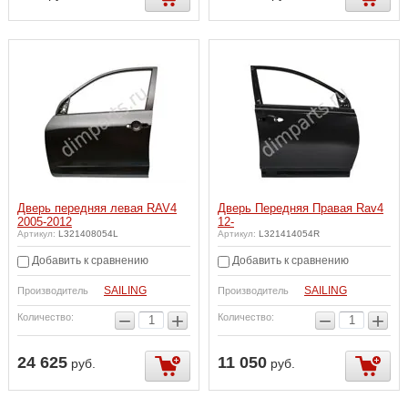
Дверь передняя левая RAV4
Дверь Передняя Правая Rav4
2005-2012
12-
Артикул:
L321408054L
Артикул:
L321414054R
Добавить к сравнению
Добавить к сравнению
SAILING
SAILING
Производитель
Производитель
−
+
−
+
Количество:
Количество:
24 625
11 050
руб.
руб.