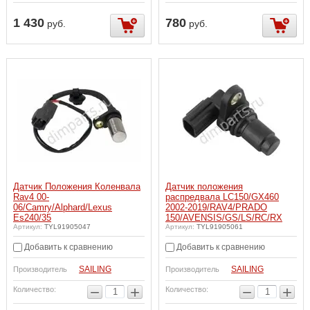
1 430
780
руб.
руб.
Датчик Положения Коленвала
Датчик положения
Rav4 00-
распредвала LC150/GX460
06/Camry/Alphard/Lexus
2002-2019/RAV4/PRADO
Es240/35
150/AVENSIS/GS/LS/RC/RX
Артикул:
TYL91905047
Артикул:
TYL91905061
Добавить к сравнению
Добавить к сравнению
SAILING
SAILING
Производитель
Производитель
−
+
−
+
Количество:
Количество: