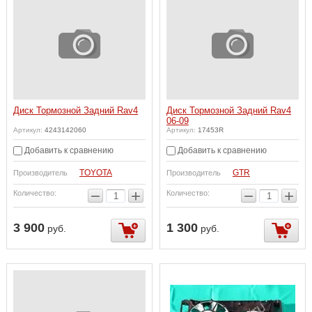
Диск Тормозной Задний Rav4
Диск Тормозной Задний Rav4
06-09
Артикул:
4243142060
Артикул:
17453R
Добавить к сравнению
Добавить к сравнению
TOYOTA
GTR
Производитель
Производитель
−
+
−
+
Количество:
Количество:
3 900
1 300
руб.
руб.