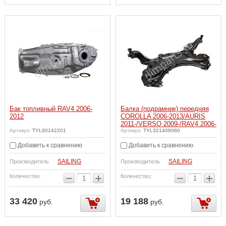
Бак топливный RAV4 2006-
Балка (подрамник) передняя
2012
COROLLA 2006-2013/AURIS
2011-/VERSO 2009-/RAV4 2006-
Артикул:
TYL00142201
Артикул:
TYL321408060
Добавить к сравнению
Добавить к сравнению
SAILING
SAILING
Производитель
Производитель
−
+
−
+
Количество:
Количество:
33 420
19 188
руб.
руб.