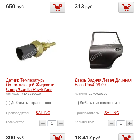
650
313
руб.
руб.
Датчик Температуры
Дверь Задняя Левая Длинная
Охлаждающей Жидкости
База Rav4 06-09
Camry/Corolla/Rav4/Yaris
Артикул:
TYL42216010
Артикул:
L070020200
Добавить к сравнению
Добавить к сравнению
SAILING
SAILING
Производитель
Производитель
−
+
−
+
Количество:
Количество:
390
18 417
руб.
руб.