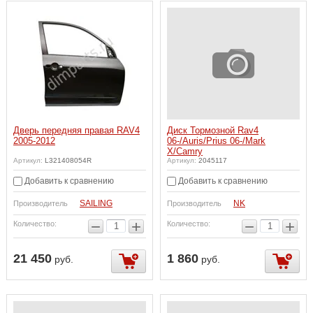
Дверь передняя правая RAV4
Диск Тормозной Rav4
2005-2012
06-/Auris/Prius 06-/Mark
X/Camry
Артикул:
L321408054R
Артикул:
2045117
Добавить к сравнению
Добавить к сравнению
SAILING
NK
Производитель
Производитель
−
+
−
+
Количество:
Количество:
21 450
1 860
руб.
руб.