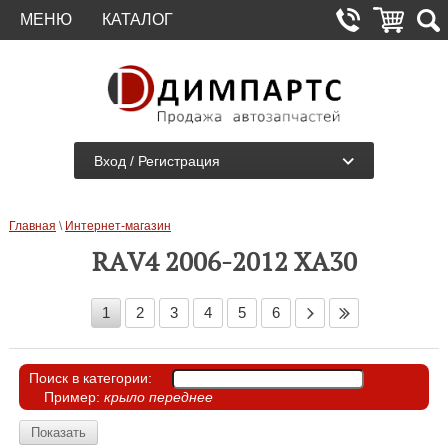
МЕНЮ
КАТАЛОГ
Вход / Регистрация
Главная
\
Интернет-магазин
RAV4 2006-2012 XA30
1
2
3
4
5
6
Поиск в категории:
Пример:
крыло переднее
Поиск в категории:
Показать