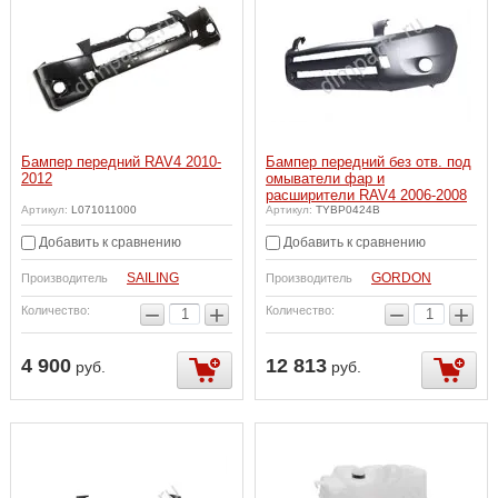
Бампер передний RAV4 2010-
Бампер передний без отв. под
2012
омыватели фар и
расширители RAV4 2006-2008
Артикул:
L071011000
Артикул:
TYBP0424B
Добавить к сравнению
Добавить к сравнению
SAILING
GORDON
Производитель
Производитель
−
+
−
+
Количество:
Количество:
4 900
12 813
руб.
руб.